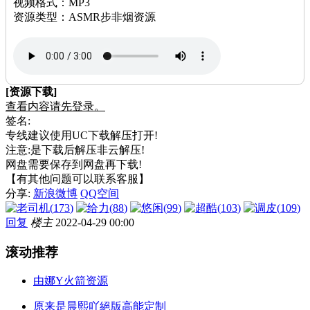
视频格式：MP3
资源类型：ASMR步非烟资源
[资源下载]
查看内容请先登录。
签名:
专线建议使用UC下载解压打开!
注意:是下载后解压非云解压!
网盘需要保存到网盘再下载!
【有其他问题可以联系客服】
分享:
新浪微博
QQ空间
(
173
)
(
88
)
(
99
)
(
103
)
(
109
)
回复
楼主
2022-04-29 00:00
滚动推荐
由娜Y火箭资源
原来是晨熙吖絕版高能定制