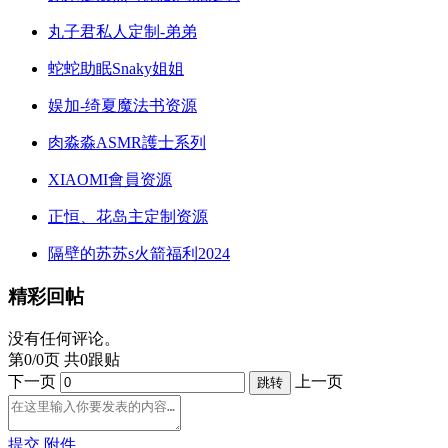
丸子君私人定制-弟弟
蛇蛇助眠Snaky姐姐
娱加-绮夏魔法书资源
肉淼淼ASMR護士系列
XIAOMI會員资源
正恒、花岛主定制资源
隔壁的苏苏s火箭福利2024
精彩回帖
没有任何评论。
第0/0页 共0跟贴
下一页
上一页
提交
附件