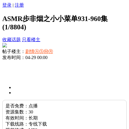
登录
|
注册
ASMR步非烟之小小菜单931-960集
(1/8804)
收藏话题
只看楼主
帖子楼主：
剧情ⒶⓈⓂⓇ
发布时间：04-29 00:00
是否免费：点播
资源集数：30
有效时间：长期
下载线路：专线下载