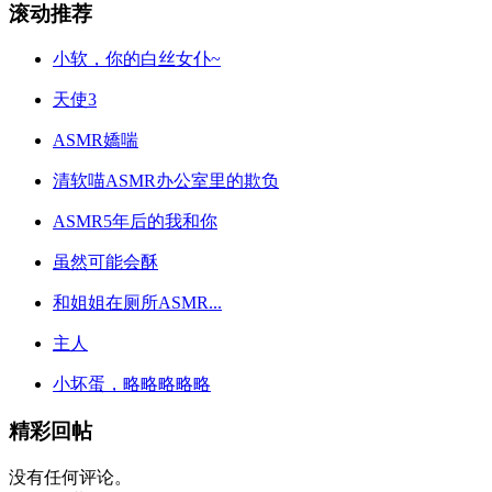
滚动推荐
小软，你的白丝女仆~
天使3
ASMR嬌喘
清软喵ASMR办公室里的欺负
ASMR5年后的我和你
虽然可能会酥
和姐姐在厕所ASMR...
主人
小坏蛋，略略略略略
精彩回帖
没有任何评论。